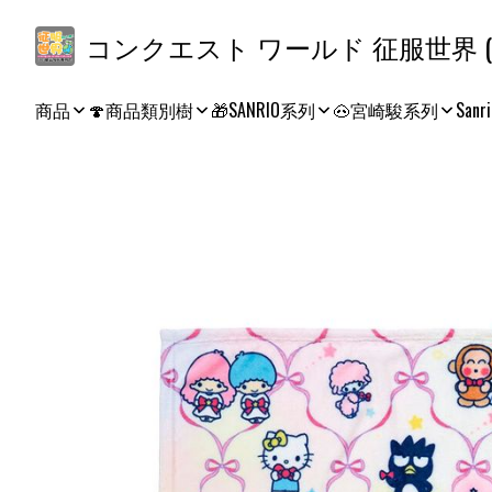
コ
商品
🍄商品類別樹
🎁SANRIO系列
🐽宮崎駿系列
Sanri