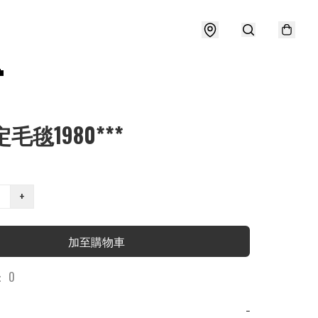

毛毯1980***
+
加至購物車
 0
−