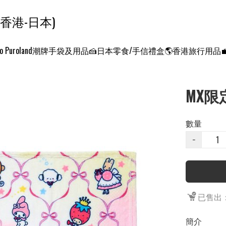
ンクエスト ワールド 征服世界 (香港-日本)
o Puroland
潮牌手袋及用品
🍰日本零食/手信禮盒
🌎香港旅行用品
MX限定
數量
−
已售出：
簡介