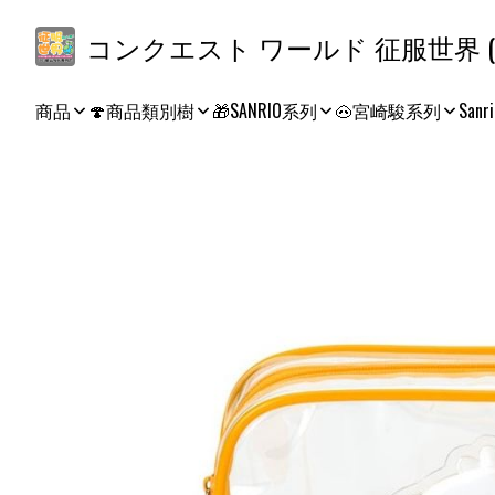
コ
商品
🍄商品類別樹
🎁SANRIO系列
🐽宮崎駿系列
Sanri