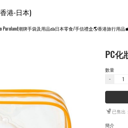
ンクエスト ワールド 征服世界 (香港-日本)
o Puroland
潮牌手袋及用品
🍰日本零食/手信禮盒
🌎香港旅行用品
PC化
數量
−
已售出：
簡介