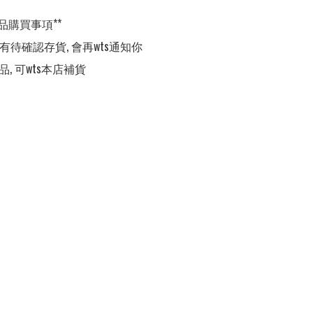
品購買事項**

,有待確認存貨, 會再wts通知你

品, 可wts本店補貨