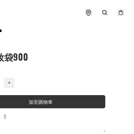

妝袋900
+
加至購物車
 0
−