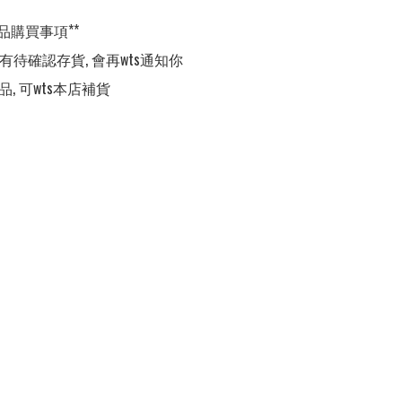
品購買事項**

,有待確認存貨, 會再wts通知你

品, 可wts本店補貨