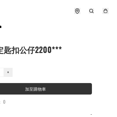

定匙扣公仔2200***
+
加至購物車
 0
−