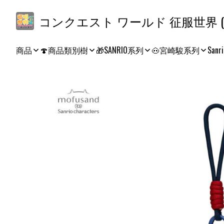
コ
商品
🍄商品類別樹
🎁SANRIO系列
🐽宮崎駿系列
Sanri