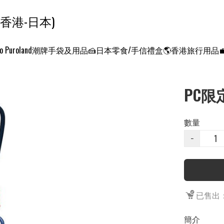
ンクエスト ワールド 征服世界 (香港-日本)
o Puroland
潮牌手袋及用品
🍰日本零食/手信禮盒
🌎香港旅行用品
PC限
數量
−
已售出：
簡介