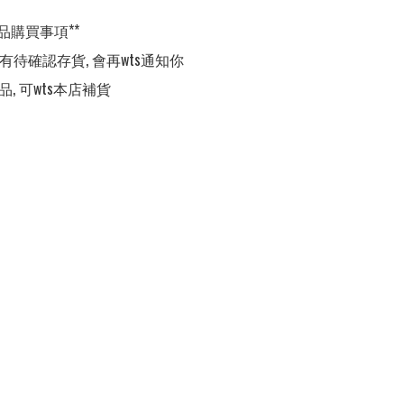
品購買事項**

,有待確認存貨, 會再wts通知你

品, 可wts本店補貨