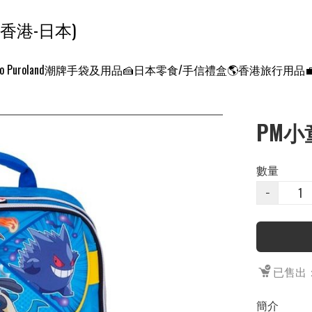
ンクエスト ワールド 征服世界 (香港-日本)
o Puroland
潮牌手袋及用品
🍰日本零食/手信禮盒
🌎香港旅行用品
PM小童
數量
−
已售出：
簡介