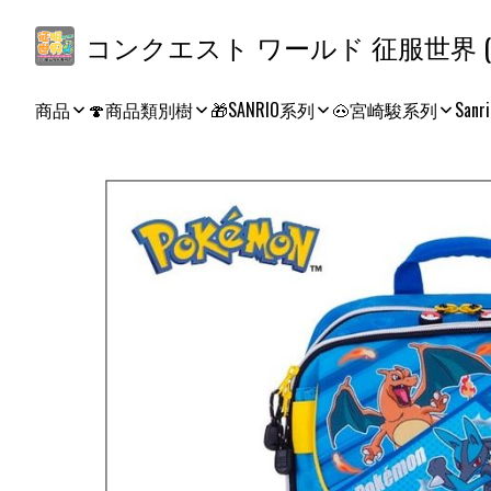
コ
商品
🍄商品類別樹
🎁SANRIO系列
🐽宮崎駿系列
Sanri