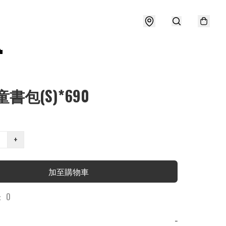

書包(S)*690
+
加至購物車
 0
−