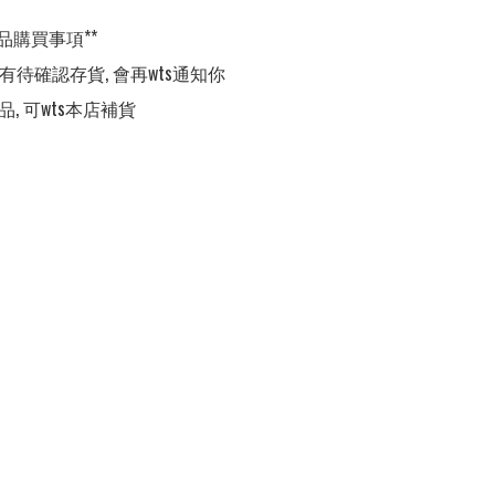
品購買事項**

,有待確認存貨, 會再wts通知你

品, 可wts本店補貨