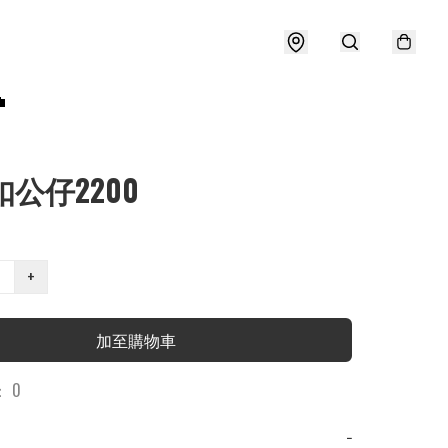

扣公仔2200
+
加至購物車
 0
−