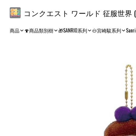
コ
商品
🍄商品類別樹
🎁SANRIO系列
🐽宮崎駿系列
Sanri