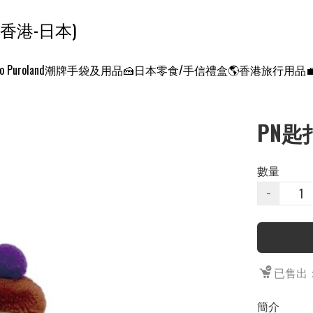
ンクエスト ワールド 征服世界 (香港-日本)
o Puroland
潮牌手袋及用品
🍰日本零食/手信禮盒
🌎香港旅行用品
PN匙
數量
−
已售出：
簡介