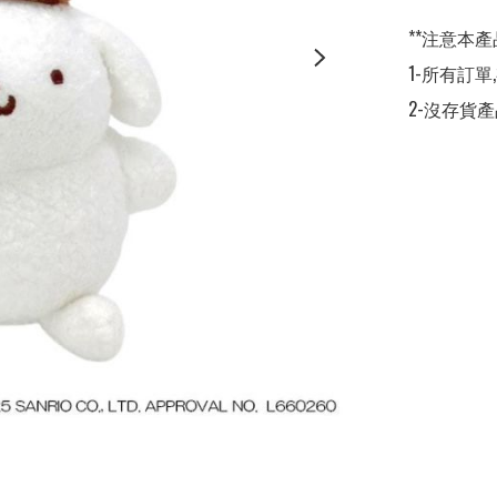
**注意本產
1-所有訂單
2-沒存貨產