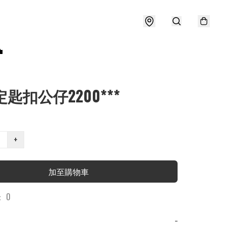

定匙扣公仔2200***
+
加至購物車
 0
−