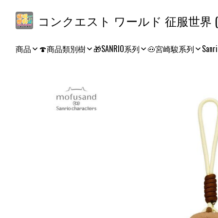
コ
商品
🍄商品類別樹
🎁SANRIO系列
🐽宮崎駿系列
Sanri