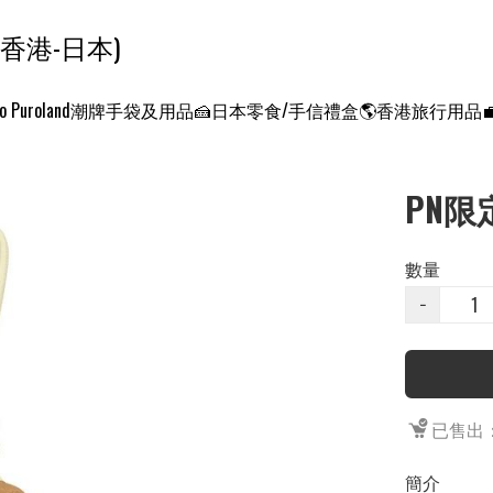
ンクエスト ワールド 征服世界 (香港-日本)
o Puroland
潮牌手袋及用品
🍰日本零食/手信禮盒
🌎香港旅行用品
PN限
數量
−
已售出：
簡介