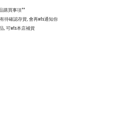
品購買事項**

,有待確認存貨, 會再wts通知你

品, 可wts本店補貨