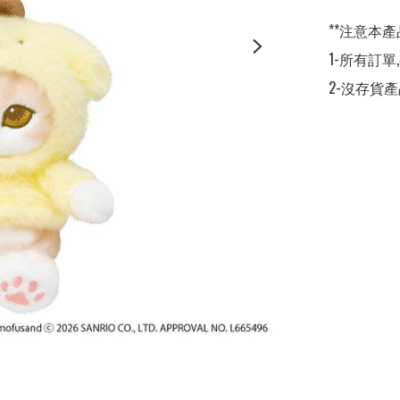
**注意本產
1-所有訂單
2-沒存貨產