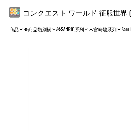
コ
商品
🍄商品類別樹
🎁SANRIO系列
🐽宮崎駿系列
Sanri