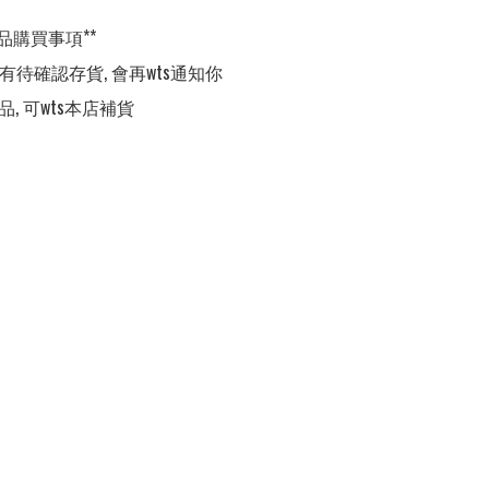
品購買事項**

,有待確認存貨, 會再wts通知你

品, 可wts本店補貨