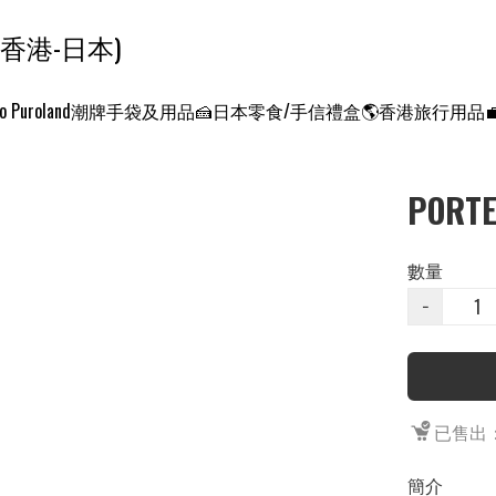
ンクエスト ワールド 征服世界 (香港-日本)
o Puroland
潮牌手袋及用品
🍰日本零食/手信禮盒
🌎香港旅行用品
PORT
數量
−
已售出：
簡介