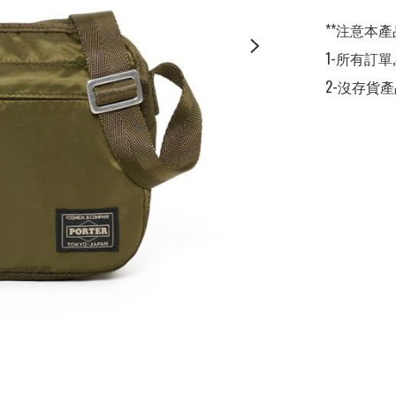
**注意本產
1-所有訂單
2-沒存貨產