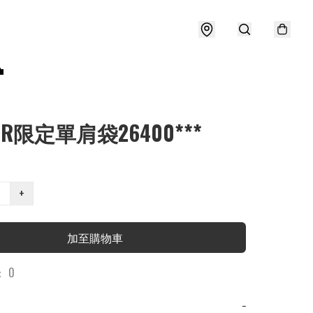

ER限定單肩袋26400***
+
加至購物車
 0
−